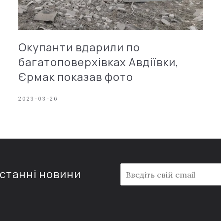
Окупанти вдарили по
багатоповерхівках Авдіївки,
Єрмак показав фото
2023-03-26
E
останні новини
m
a
i
l
*