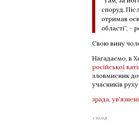
“Там, за йо
споруд. Піс
отримав оск
області”, – 
Свою вину чоло
Нагадаємо, в Х
російської каті
зловмисник до
учасників руху
зрада
,
ув'язнені
« НАЗАД