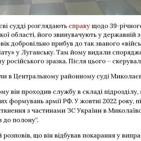
ві судді розглядають
справу
щодо
39-річно
кої області, його звинувачують у державній зр
овік
добровільно прибув до так званого «війс
іату» у Луганську. Там йому видали спорядже
у російського зразка. Після цього – скерувал
іли в Центральному районному суді Миколаєв
му він проходив службу в складі підрозділу
их формувань армії РФ. У жовтні 2022 року, п
іткнення з частинами ЗС України в Миколаївс
в до полону”.
розповів, що він відбував покарання у випра