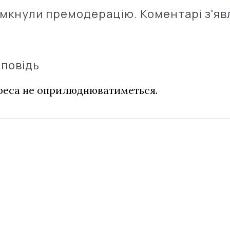
імкнули премодерацію. Коментарі з'яв
дповідь
дреса не оприлюднюватиметься.