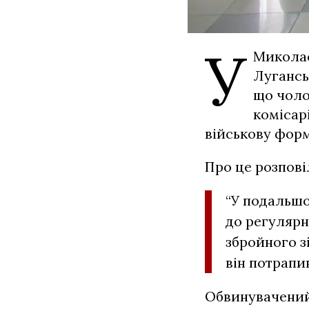
У
Миколає
Лугансь
що чол
комісар
військову форм
Про це розпов
“У подальшо
до регулярн
збройного з
він потрапи
О
бвинувачений 