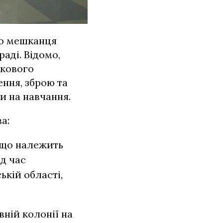
го мешканця
аді. Відомо,
ькового
ння, зброю та
и на навчання.
а:
, що належить
ід час
ькій області,
вній колонії на