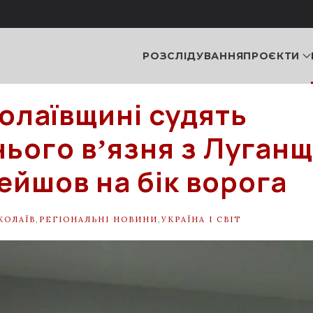
РОЗСЛІДУВАННЯ
ПРОЄКТИ
олаївщині судять
ього вʼязня з Луганщ
ейшов на бік ворога
КОЛАЇВ
,
РЕГІОНАЛЬНІ НОВИНИ
,
УКРАЇНА І СВІТ