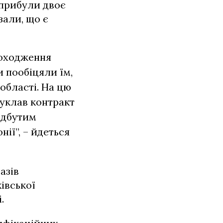
 прибули двоє
зали, що є
роходження
 пообіцяли їм,
області. На цю
 уклав контракт
відбутим
ії”, – йдеться
азів
івської
.