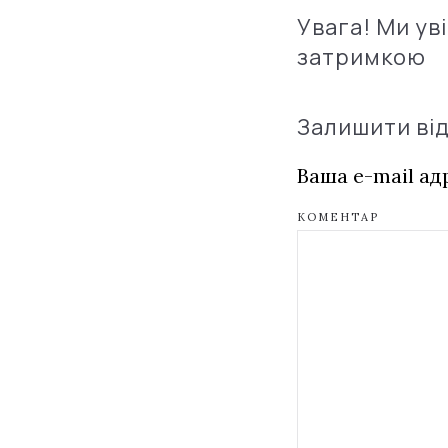
Увага! Ми ув
затримкою
Залишити ві
Ваша e-mail а
КОМЕНТАР