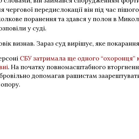
го словами, він займався спорудженням форт
ля чергової передислокації він під час пішог
олкове поранення та здався у полон в Микол
розповіли у суді.
вік визнав. Зараз суд вирішує, яке покаранн
ерсоні
СБУ затримала ще одного “охоронця”
вні
. На початку повномасштабного вторгненн
бровільно допомагав рашистам заарештувати
 опору.