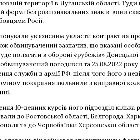
ованій території в Луганській області. Туди
ій формі без розпізнавальних знаків, вони ска
овцями Росії.
понували ув’язненим укласти контракт на п
ож обвинувачений зазначив, що вказані особи
уде полягати в обороні «рубежів» Донецької 
обвинувачений погодився та 25.08.2022 року
ння служби в армії РФ, після чого його з не
рміном покарання звільнили з виправної колон
нні.
ння 10-денних курсів його підрозділ кілька р
али до Ростовської області, Бєлгорода, Харк
тополя та до Чорнобаївки Херсонської області