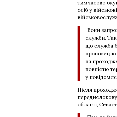
тимчасово окуп
осіб у військов
військовослужб
“Вони запро
служби. Так
що служба б
пропозицію 
на проходже
повністю те
у повідомле
Після проходже
передислоковув
області, Севас