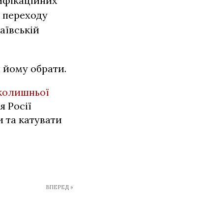
ифікаційних
о переходу
аївській
я йому обрати.
 колишньої
я Росії
 та катувати
ВПЕРЕД »