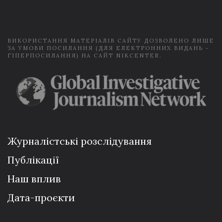
i
l
*
ВИКОРИСТАННЯ МАТЕРІАЛІВ САЙТУ ДОЗВОЛЕНО ЛИШЕ
ЗА УМОВИ ПОСИЛАННЯ (ДЛЯ ЕЛЕКТРОННИХ ВИДАНЬ -
ГІПЕРПОСИЛАННЯ) НА САЙТ NIKCENTER.
Журналістські розслідування
Публікації
Наш вплив
Дата-проєкти